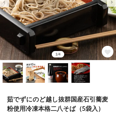
1/4
茹でずにのど越し抜群国産石引蕎麦
粉使用冷凍本格二八そば（5袋入）