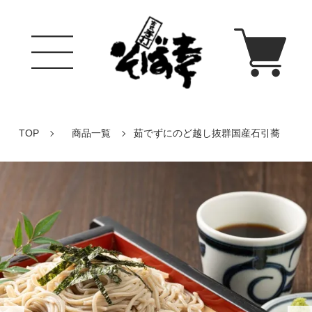
TOP
商品一覧
茹でずにのど越し抜群国産石引蕎