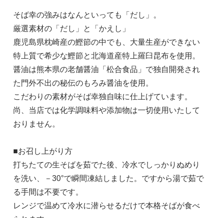
そば幸の強みはなんといっても「だし」。
厳選素材の「だし」と「かえし」
鹿児島県枕崎産の鰹節の中でも、大量生産ができない
特上質で希少な鰹節と北海道産特上羅臼昆布を使用。
醤油は熊本県の老舗醤油「松合食品」で独自開発され
た門外不出の秘伝のもろみ醤油を使用。
こだわりの素材がそば幸独自味に仕上げています。
尚、当店では化学調味料や添加物は一切使用いたして
おりません。
■お召し上がり方
打ちたての生そばを茹でた後、冷水でしっかりぬめり
を洗い、－30°で瞬間凍結しました。ですから湯で茹で
る手間は不要です。
レンジで温めて冷水に潜らせるだけで本格そばが食べ